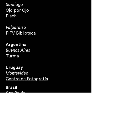
Santiago
Ojo por Ojo
Flach
Valparaíso
FIFV Biblioteca
Argentina
Buenos Aires
Turma
Uruguay
Montevideo
Centro de Fotografía
Brasil
Sao Paulo
Lovely House
México
DF
Hydra